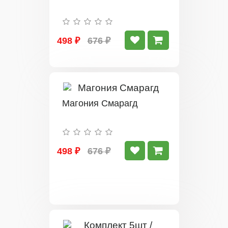
498 ₽
676 ₽
Магония Смарагд
498 ₽
676 ₽