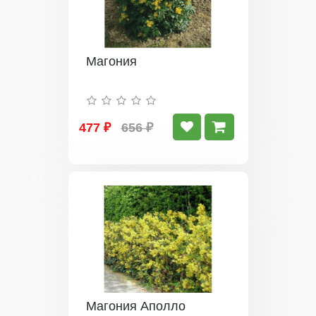
Магония
477 ₽
656 ₽
Магония Аполло