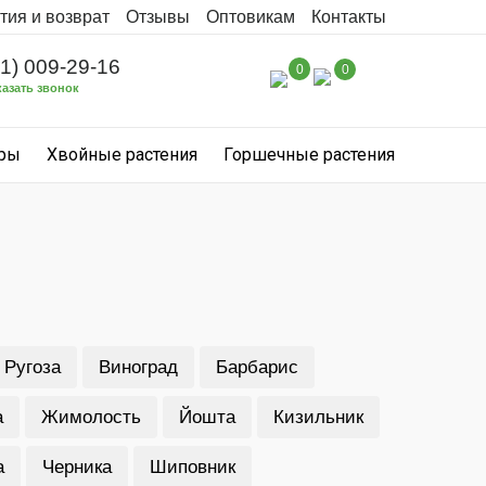
тия и возврат
Отзывы
Оптовикам
Контакты
31) 009-29-16
0
0
казать звонок
уры
Хвойные растения
Горшечные растения
Ругоза
Виноград
Барбарис
а
Жимолость
Йошта
Кизильник
а
Черника
Шиповник