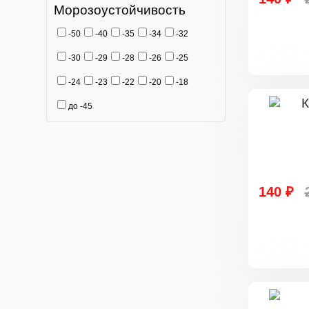
Морозоустойчивость
-50
-40
-35
-34
-32
-30
-29
-28
-26
-25
-24
-23
-22
-20
-18
до -45
140 ₽