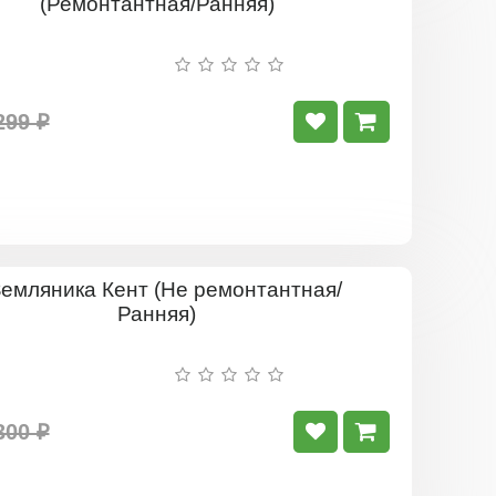
Земляник
Виктория
(Ремонтан
Ранняя)
299 ₽
Земляник
Кент
(Не
ремонтант
Ранняя)
300 ₽