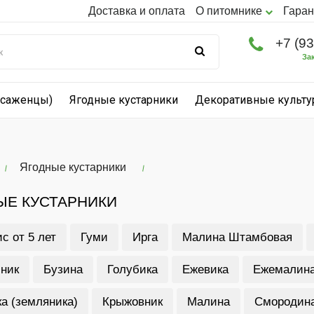
Доставка и оплата
О питомнике
Гаран
+7 (9
За
(саженцы)
Ягодные кустарники
Декоративные культ
Ягодные кустарники
ЫЕ КУСТАРНИКИ
с от 5 лет
Гуми
Ирга
Малина Штамбовая
ник
Бузина
Голубика
Ежевика
Ежемалин
а (земляника)
Крыжовник
Малина
Смородин