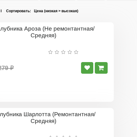
 I Сортировать:
Клубника
Ароза
(Не
ремонтант
Средняя)
279 ₽
Клубника
Шарлотта
(Ремонтан
Средняя)