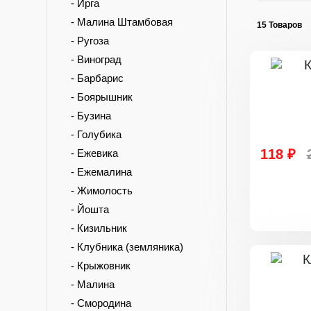
- Ирга
- Малина Штамбовая
15 Товаров
- Ругоза
- Виноград
- Барбарис
- Боярышник
- Бузина
- Голубика
118 ₽
- Ежевика
- Ежемалина
- Жимолость
- Йошта
- Кизильник
- Клубника (земляника)
- Крыжовник
- Малина
- Смородина