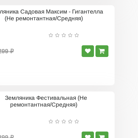
Земляник
Садовая
Максим
-
Гигантелл
(Не
ремонтант
299 ₽
Средняя)
Земляник
Фестиваль
(Не
ремонтант
Средняя)
299 ₽