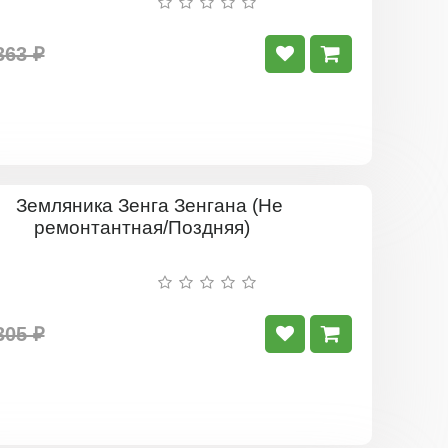
363 ₽
Земляник
Зенга
Зенгана
(Не
ремонтант
Поздняя)
305 ₽