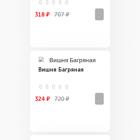
318 ₽
707 ₽
Вишня Багряная
324 ₽
720 ₽