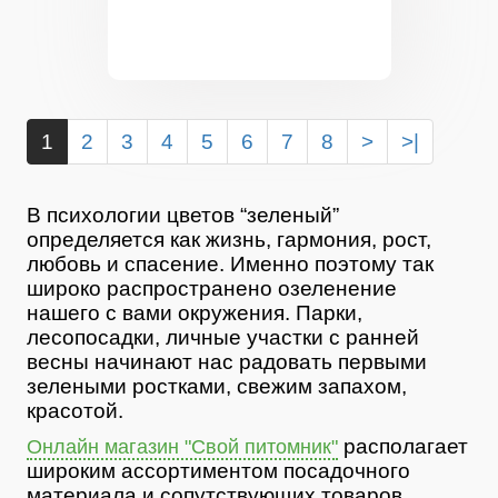
1
2
3
4
5
6
7
8
>
>|
В психологии цветов “зеленый”
определяется как жизнь, гармония, рост,
любовь и спасение. Именно поэтому так
широко распространено озеленение
нашего с вами окружения. Парки,
лесопосадки, личные участки с ранней
весны начинают нас радовать первыми
зелеными ростками, свежим запахом,
красотой.
располагает
Онлайн магазин "Свой питомник"
широким ассортиментом посадочного
материала и сопутствующих товаров.