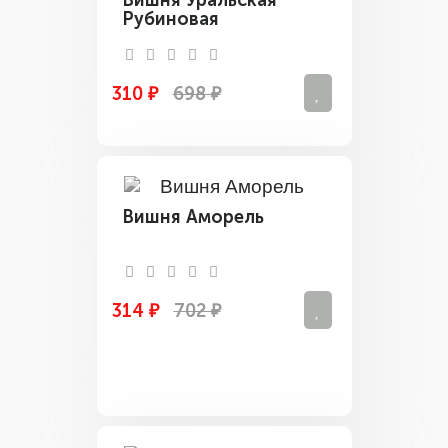
Рубиновая
310 ₽
698 ₽
Вишня Аморель
314 ₽
702 ₽