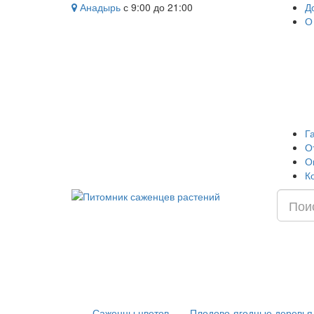
Анадырь
с 9:00 до 21:00
Д
О
Г
О
О
К
Саженцы цветов
Плодово-ягодные деревья