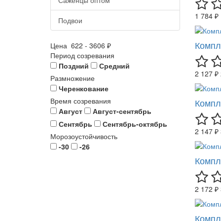
1 784 ₽
Подвои
Компл
Цена
622
-
3606
₽
Период созревания
Поздний
Средний
2 127 ₽
Размножение
Черенкование
Время созревания
Компл
Август
Август-сентябрь
Сентябрь
Сентябрь-октябрь
2 147 ₽
Морозоустойчивость
-30
-26
Компл
2 172 ₽
Компл