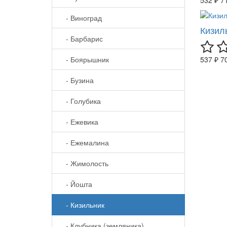
- Виноград
Кизил
- Барбарис
- Боярышник
537 ₽
7
- Бузина
- Голубика
- Ежевика
- Ежемалина
- Жимолость
- Йошта
- Кизильник
- Клубника (земляника)