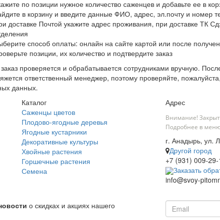
кажите по позиции нужное количество саженцев и добавьте ее в кор
айдите в корзину и введите данные ФИО, адрес, эл.почту и номер 
ри доставке Почтой укажите адрес проживания, при доставке ТК Сдэ
тделения
ыберите способ оплаты: онлайн на сайте картой или после получен
роверьте позиции, их количество и подтвердите заказ
заказ проверяется и обрабатывается сотрудниками вручную. После
яжется ответственный менеджер, поэтому проверяйте, пожалуйста
ных данных.
Каталог
Адрес
Саженцы цветов
Внимание! Закрыт
Плодово-ягодные деревья
Подробнее в меню
Ягодные кустарники
г. Анадырь, ул. 
Декоративные культуры
Другой город
Хвойные растения
+7 (931) 009-29-
Горшечные растения
Заказать обра
Семена
info@svoy-pitomn
новости
о скидках и акциях нашего