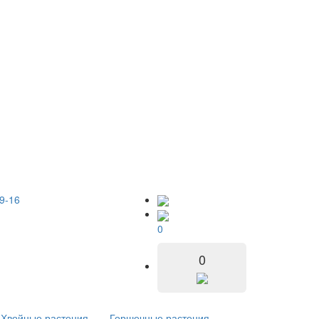
9-16
0
0
Хвойные растения
Горшечные растения