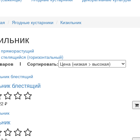
ная
Ягодные кустарники
Кизильник
ильник
к пряморастущий
 стелящийся (горизонтальный)
оваров I Сортировать:
ьник блестящий
22 ₽
ьник
13 ₽