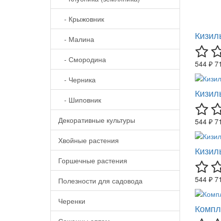
- Крыжовник
Кизил
- Малина
- Смородина
544 ₽
7
- Черника
Кизил
- Шиповник
Декоративные культуры
544 ₽
7
Хвойные растения
Кизил
Горшечные растения
544 ₽
7
Полезности для садовода
Черенки
Компл
Саженцы оптом