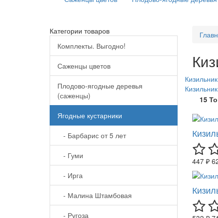
Категории товаров
Глав
Комплекты. Выгодно!
Киз
Саженцы цветов
Кизильни
Плодово-ягодные деревья
Кизильник
(саженцы)
15 Т
Ягодные кустарники
Кизил
- Барбарис от 5 лет
- Гуми
447 ₽
6
- Ирга
Кизил
- Малина Штамбовая
- Ругоза
532 ₽
7