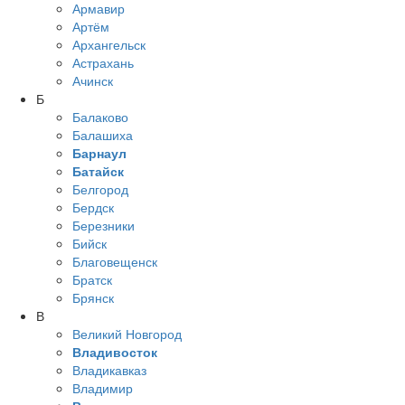
Армавир
Артём
Архангельск
Астрахань
Ачинск
Б
Балаково
Балашиха
Барнаул
Батайск
Белгород
Бердск
Березники
Бийск
Благовещенск
Братск
Брянск
В
Великий Новгород
Владивосток
Владикавказ
Владимир