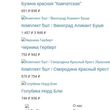
Бузина красная "Камчатская"
651 ₽
838 ₽
Комплект 5шт / Виноград Аликант Буше
1 457 ₽
3 848 ₽
Черника Герберт
752 ₽
942 ₽
Комплект 5шт / Смородина Красный Крест 
570 ₽
754 ₽
Голубика Норд Блю
746 ₽
936 ₽
О нас