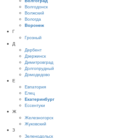
Волгоград
Волгодонск
Волжский
Вологда
Воронеж
Г
Грозный
Д
Дербент
Дзержинск
Димитровград
Долгопрудный
Домодедово
Е
Евпатория
Елец
Екатеринбург
Ессентуки
Ж
Железногорск
Жуковский
З
Зеленодольск