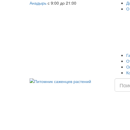
Анадырь
с 9:00 до 21:00
Д
О
Г
О
О
К